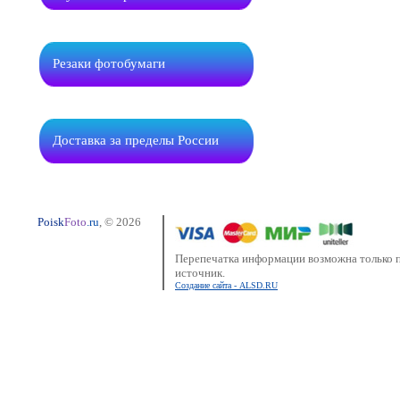
Резаки фотобумаги
Доставка за пределы России
Poisk
Foto
.ru
, © 2026
Перепечатка информации возможна только п
источник.
Создание сайта - ALSD.RU