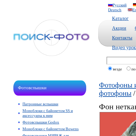
Русский
Deutsch
En
Каталог
Акции
Контакты
Видео уро
везде
по
Фотофоны и
Фотовспышки
фотофоны
Патронные вспышки
Фон неткан
Моноблоки с байонетом SS и
аксессуары к ним
Фотовспышки Godox
Моноблоки с байонетом Bowens
Фотовспышки МИРАЖ для