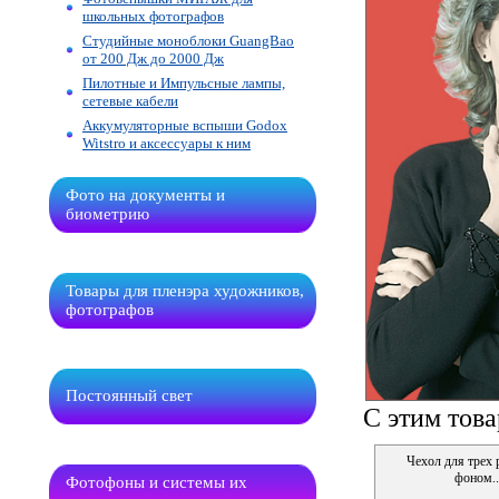
школьных фотографов
Студийные моноблоки GuangBao
от 200 Дж до 2000 Дж
Пилотные и Импульсные лампы,
сетевые кабели
Аккумуляторные вспыши Godox
Witstro и аксессуары к ним
Фото на документы и
биометрию
Товары для пленэра художников,
фотографов
Постоянный свет
С этим тов
Чехол для трех 
фоном..
Фотофоны и системы их