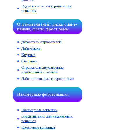
Радио и свето- синхронизация
вспышек
Отражатели (лайт диски), лайт-
панели, флаги, фрост рамы
Держатели отражателей
Лайт-диски
Круглые
Овальные
Отражатели двухцветные
треугольные с ручкой
Лайт-панели, флаги, фрост рамы
Накамерные фотовспышки
Накамерные вспышки
Блоки питания для накамерных
вспышек
Кольцевые вспышки