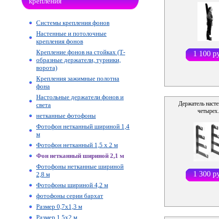
крепления
Системы крепления фонов
Настенные и потолочные
крепления фонов
Крепление фонов на стойках (Т-
1 100 р
образные держатели, турники,
ворота)
Крепления зажимные полотна
фона
Настольные держатели фонов и
Держатель наст
света
четырех.
нетканные фотофоны
Фотофон нетканный шириной 1,4
м
Фотофон нетканный 1,5 х 2 м
Фон нетканный шириной 2,1 м
Фотофоны нетканные шириной
1 300 р
2,8 м
Фотофоны шириной 4,2 м
фотофоны серии бархат
Размер 0,7х1,3 м
Размер 1,5х2 м