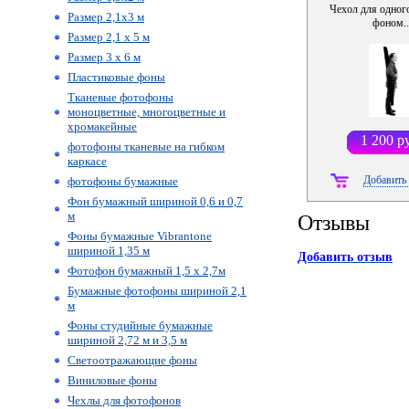
Чехол для одног
Размер 2,1х3 м
фоном..
Размер 2,1 х 5 м
Размер 3 х 6 м
Пластиковые фоны
Тканевые фотофоны
моноцветные, многоцветные и
хромакейные
1 200 р
фотофоны тканевые на гибком
каркасе
Добавить 
фотофоны бумажные
Фон бумажный шириной 0,6 и 0,7
м
Отзывы
Фоны бумажные Vibrantone
шириной 1,35 м
Добавить отзыв
Фотофон бумажный 1,5 х 2,7м
Бумажные фотофоны шириной 2,1
м
Фоны студийные бумажные
шириной 2,72 м и 3,5 м
Светоотражающие фоны
Виниловые фоны
Чехлы для фотофонов