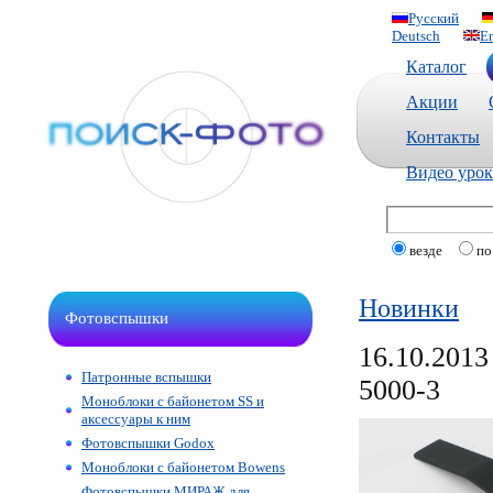
Русский
Deutsch
En
Каталог
Акции
Контакты
Видео уро
везде
по
Новинки
Фотовспышки
16.10.201
Патронные вспышки
5000-3
Моноблоки с байонетом SS и
аксессуары к ним
Фотовспышки Godox
Моноблоки с байонетом Bowens
Фотовспышки МИРАЖ для