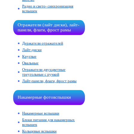
Радио и свето- синхронизация
вспышек
Отражатели (лайт диски), лайт-
панели, флаги, фрост рамы
Держатели отражателей
Лайт-диски
Круглые
Овальные
Отражатели двухцветные
треугольные с ручкой
Лайт-панели, флаги, фрост рамы
Накамерные фотовспышки
Накамерные вспышки
Блоки питания для накамерных
вспышек
Кольцевые вспышки