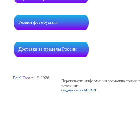
Резаки фотобумаги
Доставка за пределы России
Poisk
Foto
.ru
, © 2026
Перепечатка информации возможна только п
источник.
Создание сайта - ALSD.RU