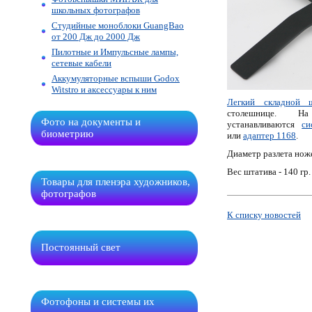
школьных фотографов
Студийные моноблоки GuangBao
от 200 Дж до 2000 Дж
Пилотные и Импульсные лампы,
сетевые кабели
Аккумуляторные вспыши Godox
Witstro и аксессуары к ним
Легкий складной
столешнице. 
Фото на документы и
устанавливаются
си
биометрию
или
адаптер 1168
.
Диаметр разлета ноже
Вес штатива - 140 гр.
Товары для пленэра художников,
фотографов
К списку новостей
Постоянный свет
Фотофоны и системы их