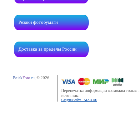
Резаки фотобумаги
Доставка за пределы России
Poisk
Foto
.ru
, © 2026
Перепечатка информации возможна только п
источник.
Создание сайта - ALSD.RU