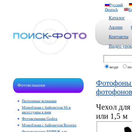
Русский
Deutsch
En
Каталог
Акции
Контакты
Видео уро
везде
по
Фотофоны 
Фотовспышки
фотофоно
Патронные вспышки
Чехол для
Моноблоки с байонетом SS и
аксессуары к ним
или 1,5 м
Фотовспышки Godox
Моноблоки с байонетом Bowens
Фотовспышки МИРАЖ для