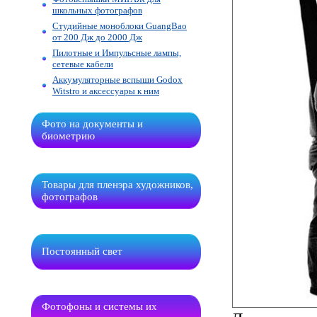
школьных фотографов
Студийные моноблоки GuangBao
от 200 Дж до 2000 Дж
Пилотные и Импульсные лампы,
сетевые кабели
Аккумуляторные вспыши Godox
Witstro и аксессуары к ним
Фото на документы и
биометрию
Товары для пленэра художников,
фотографов
Постоянный свет
Фотофоны и системы их