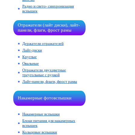
Радио и свето- синхронизация
вспышек
Отражатели (лайт диски), лайт-
панели, флаги, фрост рамы
Держатели отражателей
Лайт-диски
Круглые
Овальные
Отражатели двухцветные
треугольные с ручкой
Лайт-панели, флаги, фрост рамы
Накамерные фотовспышки
Накамерные вспышки
Блоки питания для накамерных
вспышек
Кольцевые вспышки