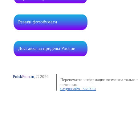
Резаки фотобумаги
Доставка за пределы России
Poisk
Foto
.ru
, © 2026
Перепечатка информации возможна только п
источник.
Создание сайта - ALSD.RU