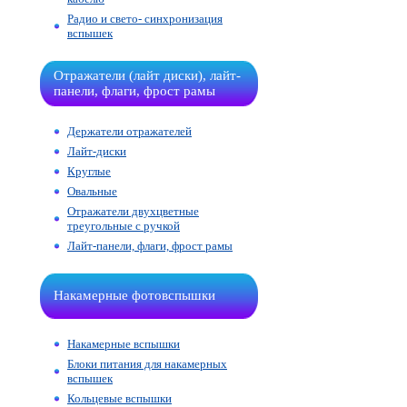
Радио и свето- синхронизация
вспышек
Отражатели (лайт диски), лайт-
панели, флаги, фрост рамы
Держатели отражателей
Лайт-диски
Круглые
Овальные
Отражатели двухцветные
треугольные с ручкой
Лайт-панели, флаги, фрост рамы
Накамерные фотовспышки
Накамерные вспышки
Блоки питания для накамерных
вспышек
Кольцевые вспышки