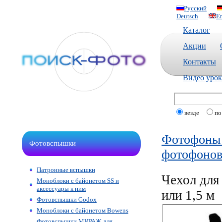
Русский
Deutsch
En
Каталог
Акции
Контакты
Видео уро
везде
по
Фотофоны 
Фотовспышки
фотофоно
Патронные вспышки
Чехол для
Моноблоки с байонетом SS и
аксессуары к ним
или 1,5 м
Фотовспышки Godox
Моноблоки с байонетом Bowens
Фотовспышки МИРАЖ для