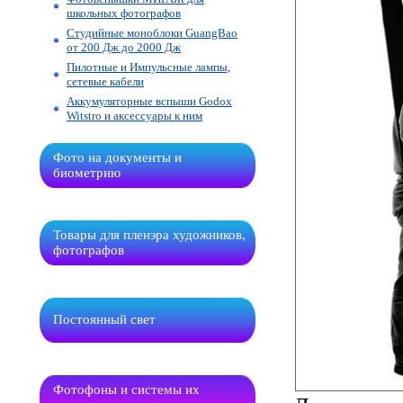
школьных фотографов
Студийные моноблоки GuangBao
от 200 Дж до 2000 Дж
Пилотные и Импульсные лампы,
сетевые кабели
Аккумуляторные вспыши Godox
Witstro и аксессуары к ним
Фото на документы и
биометрию
Товары для пленэра художников,
фотографов
Постоянный свет
Фотофоны и системы их